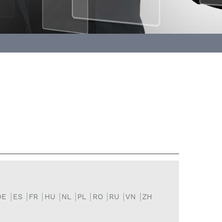
DE
ES
FR
HU
NL
PL
RO
RU
VN
ZH