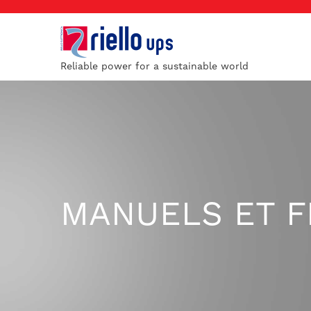
Reliable power for a sustainable world
MANUELS ET F