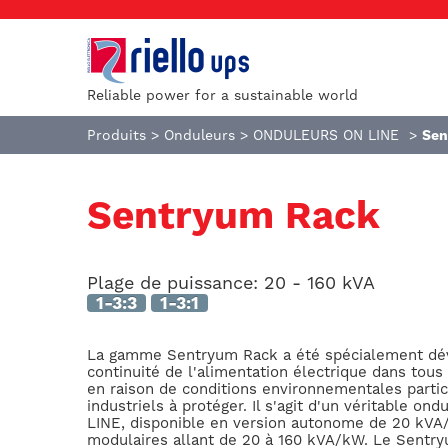
Reliable power for a sustainable world
Produits
>
Onduleurs
>
ONDULEURS ON LINE
>
Sen
Sentryum Rack
Plage de puissance:
20 - 160 kVA
1-3:3
1-3:1
La gamme Sentryum Rack a été spécialement dév
continuité de l'alimentation électrique dans tous 
en raison de conditions environnementales parti
industriels à protéger. Il s'agit d'un véritable o
LINE, disponible en version autonome de 20 kVA
modulaires allant de 20 à 160 kVA/kW. Le Sentr