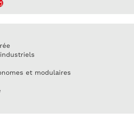
trée
industriels
tonomes et modulaires
e