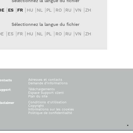
Sélectionnez la langue du fichier
DE
ES
FR
HU
NL
PL
RO
RU
VN
ZH
Sélectionnez la langue du fichier
DE
ES
FR
HU
NL
PL
RO
RU
VN
ZH
Adresses et contacts
ontacts
Demande d'informations
Téléchargements
upport
Espace Support client
Plan du site
Conditions d'utilisation
isclaimer
Copyright
Informations sur les cookies
Politique de confidentialité