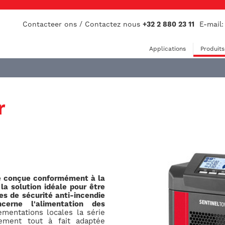
Contacteer ons / Contactez nous
+32 2 880 23 11
E-mail
Applications
Produits
r
té conçue conformément à la
a solution idéale pour être
es de sécurité anti-incendie
cerne l'alimentation des
ementations locales la série
ement tout à fait adaptée