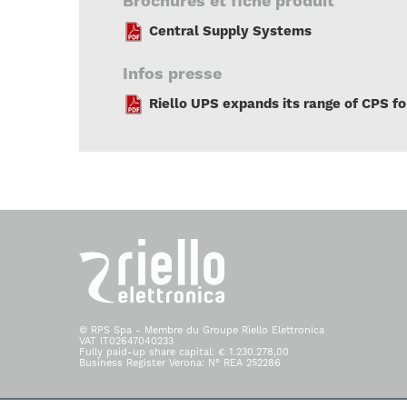
Brochures et fiche produit
Central Supply Systems
Infos presse
Riello UPS expands its range of CPS f
© RPS Spa - Membre du Groupe Riello Elettronica
VAT IT02647040233
Fully paid-up share capital: € 1.230.278,00
Business Register Verona: N° REA 252286