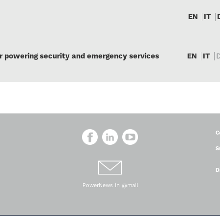
EN
IT
or powering security and emergency services
EN
IT
C
S
D
PowerNews in @mail