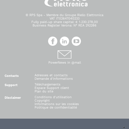
© RPS Spa - Membre du Groupe Riello Elettronica
VAT IT02647040233
Fully paid-up share capital: € 1.230.278,00
Business Register Verona: N° REA 252286
PowerNews in @mail
Adresses et contacts
Contacts
Demande d'informations
Téléchargements
Support
Espace Support client
Plan du site
Conditions d'utilisation
Disclaimer
Copyright
Informations sur les cookies
Politique de confidentialité