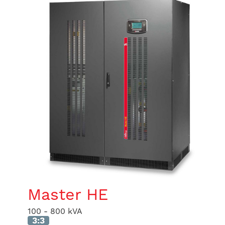
Master HE
100 - 800 kVA
3:3