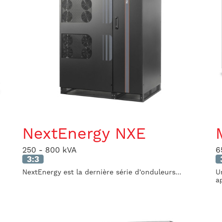
NextEnergy NXE
250 - 800 kVA
6
3:3
NextEnergy est la dernière série d’onduleurs...
U
ap