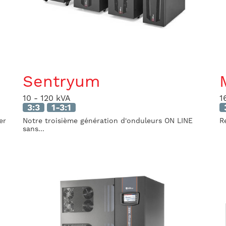
Sentryum
10 - 120 kVA
1
3:3
1-3:1
er
Notre troisième génération d'onduleurs ON LINE
R
sans...