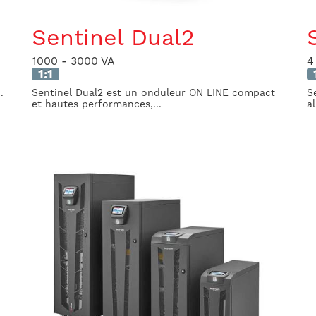
Sentinel Dual2
1000 - 3000 VA
4
1:1
.
Sentinel Dual2 est un onduleur ON LINE compact
S
et hautes performances,...
a