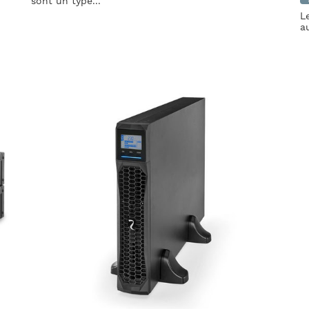
sont un type...
L
a