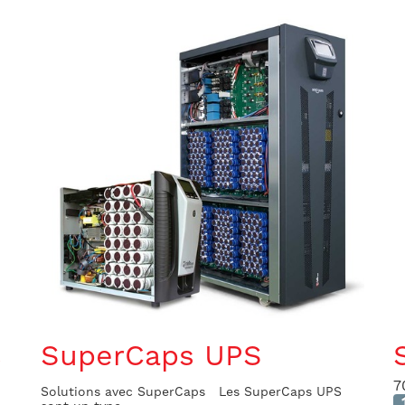
s
SuperCaps UPS
7
Solutions avec SuperCaps Les SuperCaps UPS