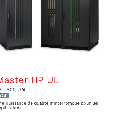
Master HP UL
5 - 500 kVA
3:3
ne puissance de qualité ininterrompue pour les
plications...