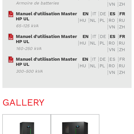
Armoire de batteries
VN
ZH
Manuel d'utilisation Master
EN
IT
DE
ES
FR
HP UL
HU
NL
PL
RO
RU
65-125 kVA
VN
ZH
Manuel d'utilisation Master
EN
IT
DE
ES
FR
HP UL
HU
NL
PL
RO
RU
160-250 kVA
VN
ZH
Manuel d'utilisation Master
EN
IT
DE
ES
FR
HP UL
HU
NL
PL
RO
RU
300-500 kVA
VN
ZH
GALLERY